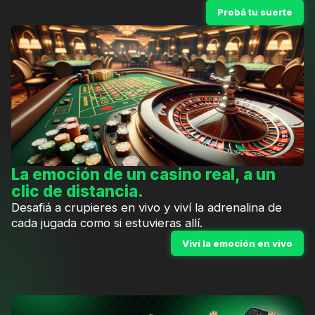
Probá tu suerte
La emoción de un casino real, a un
clic de distancia.
Desafiá a crupieres en vivo y viví la adrenalina de
cada jugada como si estuvieras allí.
Viví la emoción en vivo