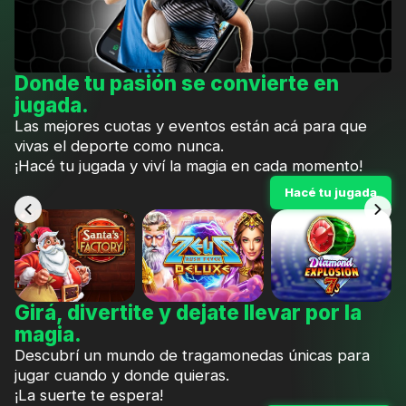
Donde tu pasión se convierte en
jugada.
Las mejores cuotas y eventos están acá para que
vivas el deporte como nunca.
¡Hacé tu jugada y viví la magia en cada momento!
Hacé tu jugada
Jugar ahora
Girá, divertite y dejate llevar por la
magia.
Descubrí un mundo de tragamonedas únicas para
jugar cuando y donde quieras.
¡La suerte te espera!