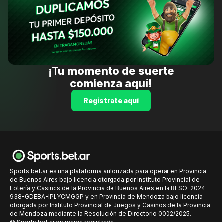
¡Tu momento de suerte
comienza aquí!
Registrate aquí
Sports.bet.ar es una plataforma autorizada para operar en Provincia
de Buenos Aires bajo licencia otorgada por Instituto Provincial de
Lotería y Casinos de la Provincia de Buenos Aires en la RESO-2024-
938-GDEBA-IPLYCMGGP y en Provincia de Mendoza bajo licencia
otorgada por Instituto Provincial de Juegos y Casinos de la Provincia
de Mendoza mediante la Resolución de Directorio 0002/2025.
© Sports.bet.ar es marca registrada.