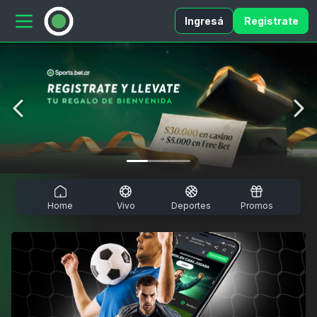
Ingresá
Registrate
Home
Vivo
Deportes
Promos